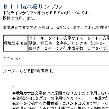
ＢＩＩ掲示板サンプル
下記ラインから下の部分がＢＢＳのサンプルです。
投稿は出来ません。
環境設定で変更できる項目は下記に示します。これは管理者
タイトル、タイトル文字サイズ、タイトル文
環境設定項目
壁紙、背景色、文字色、リンク色、記事タイ
戻り先、１ページの記事表示数、日付タイプ
ここから～
[トップにもどる][管理者専用]
◆
半角カナ
は文字化けの原因となりますので使用しない
◆投稿記事に
タグ
は一切使用できません。 ◆最大記
◆記事を投稿する際
投稿者・コメント
は必須です。（そ
◆管理者が著しく不利益と判断する記事や他人を中傷