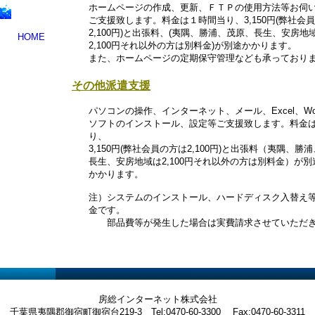
ホームページの作成、更新、ＦＴＰの使用方法等お伺
ご支援致します。料金は１時間当り、3,150円(弊社会
2,100円)と出張料、(夷隅、勝浦、茂原、長生、安房地
HOME
2,100円それ以外の方は別料金)が別途かかります。
また、ホームページの定期保守管理なども承っており
その他派遣支援
パソコンの操作、インターネット、メール、Excel、Wo
ソフトのインストール、設定等ご支援致します。料金は
り、
3,150円(弊社会員の方は2,100円)と出張料（夷隅、勝
長生、安房地域は2,100円それ以外の方は別料金）が別
かかります。
注）システムのインストール、ハードディスク入替え
金です。
部品費等が発生した場合は実費請求させていただき
房総インターネット株式会社
千葉県夷隅郡御宿町御宿台219-3 Tel:0470-60-3300 Fax:0470-60-3311