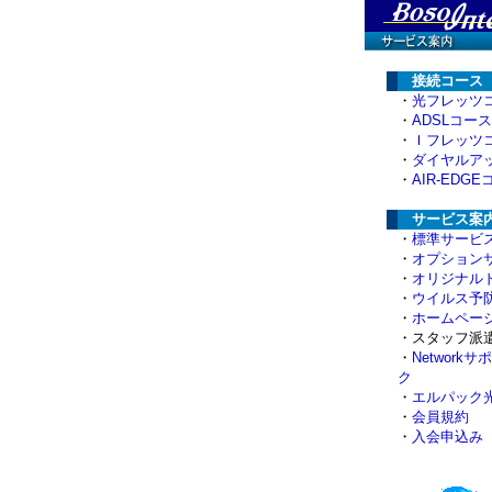
接続コース
・
光フレッツ
・
ADSLコース
・
Ｉフレッツ
・
ダイヤルア
・
AIR-EDG
サービス案
・
標準サービ
・
オプション
・
オリジナル
・
ウイルス予
・
ホームペー
・スタッフ派
・
Network
ク
・
エルパック
・
会員規約
・
入会申込み