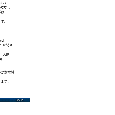
いして
員の方は
域は
ます。
rd、
1時間当
浦、茂原、
途
等は別途料
ます。