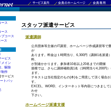
コース
スタッフ派遣サービス
コース
ップコース
派遣講師
Eコース
公共団体等主催のIT講習、ホームページ作成講習等で
内
が
ス
あります。料金は１時間当り、6,300円（講師1名派遣
サービス
料、
ドメイン
が別途かかります。参加者10名以上20名までの開催
防、駆除
規模では、さらに講師補助員1名（1時間当り4,200円
ジ制作
ます。
遣サービス
テキストは当社指定のもの(本)をご用意して頂く場合が
サポートパッ
す。
EXCEL、WORD、インターネット等内容につきまし
光
わせ
下さい。
ホームページ派遣支援