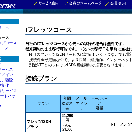
コース
Iフレッツコース
コース
ップコース
当社のIフレッツコースから光への移行の場合は無料です。
Eコース
従来契約のまま移行可能です。（光への移行日を事前に当社
NTTのフレッツISDNサービスに対応！いくらつないでも電
内
接続料金が定額なので、より快適、経済的にインターネット
ス
別途NTTとのフレッツISDN回線契約が必要となります。
サービス
ドメイン
接続プラン
防、駆除
ジ制作
遣サービス
サポートパッ
年間
メール
ホームペー
プラン
接続料
アドレ
ジ
光
容量
金
ス
21,296
円
フレッツISDN
NTT フレッ
(税込
プラン
23,000