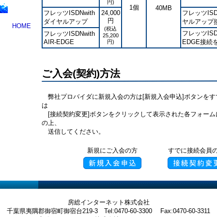
円)
1個
40MB
フレッツISDNwith
24,000
フレッツIS
円
ダイヤルアップ
ヤルアップ
HOME
(税込
フレッツISD
フレッツISDNwith
25,200
AIR-EDGE
EDGE接続
円)
ご入会(契約)方法
弊社プロバイダに新規入会の方は[新規入会申込]ボタンをす
は
[接続契約変更]ボタンをクリックして表示された各フォーム
の上、
送信してください。
新規にご入会の方
すでに接続会員
房総インターネット株式会社
千葉県夷隅郡御宿町御宿台219-3 Tel:0470-60-3300 Fax:0470-60-3311