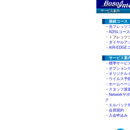
接続コース
・
光フレッツ
・
ADSLコース
・Ｉフレッツ
・
ダイヤルア
・
AIR-EDG
サービス案
・
標準サービ
・
オプション
・
オリジナル
・
ウイルス予
・
ホームペー
・
スタッフ派
・
Network
ク
・
エルパック
・
会員規約
・
入会申込み