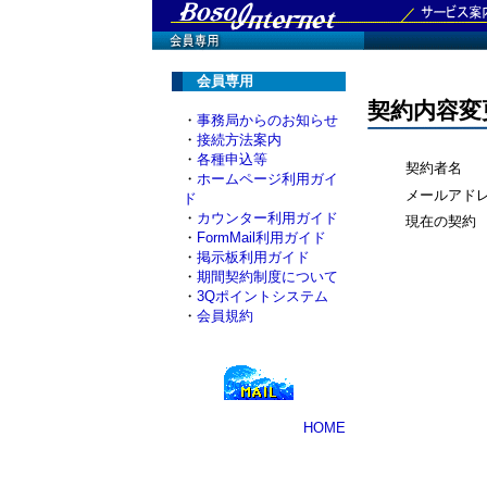
会員専用
契約内容変
・
事務局からのお知らせ
・
接続方法案内
・
各種申込等
契約者名
・
ホームページ利用ガイ
メールアド
ド
・
カウンター利用ガイド
現在の契約
・
FormMail利用ガイド
・
掲示板利用ガイド
・
期間契約制度について
・
3Qポイントシステム
・
会員規約
HOME