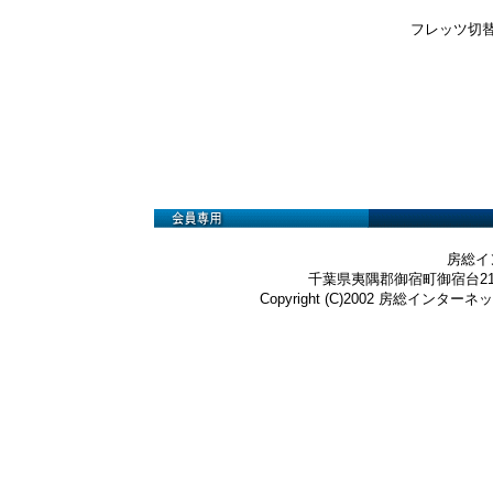
フレッツ切
房総イ
千葉県夷隅郡御宿町御宿台219-3 Te
Copyright (C)2002 房総インターネット株式