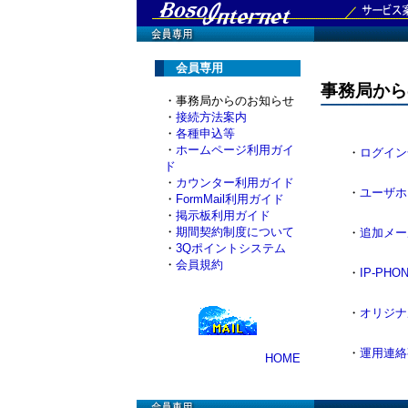
会員専用
事務局から
・事務局からのお知らせ
・
接続方法案内
・
各種申込等
・
ホームページ利用ガイ
・
ログイン
ド
・
カウンター利用ガイド
・
ユーザホ
・
FormMail利用ガイド
・
掲示板利用ガイド
・
期間契約制度について
・
追加メー
・
3Qポイントシステム
・
会員規約
・
IP-PHO
・
オリジナ
・
運用連絡
HOME