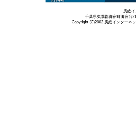
房総イ
千葉県夷隅郡御宿町御宿台219-3 Te
Copyright (C)2002 房総インターネット株式