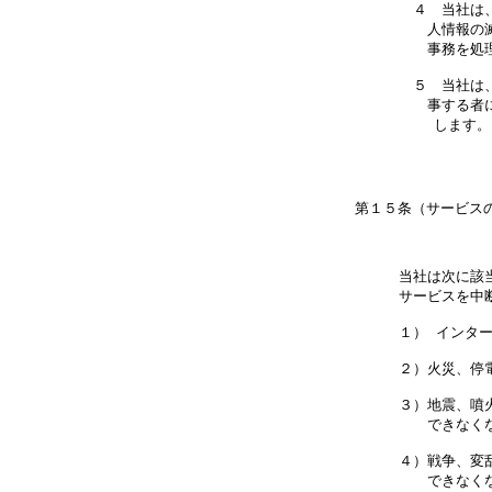
　４　当社は
　　人情報の
　　事務を処
　５　当社は
　　事する者
当社は次に該
サービスを中
１） インタ
２）火災、停
３）地震、噴
　　できなくな
４）戦争、変
　　できなくな