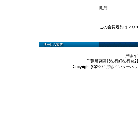
附則
この会員規約は２０
房総イ
千葉県夷隅郡御宿町御宿台219-3 Te
Copyright (C)2002 房総インターネット株式