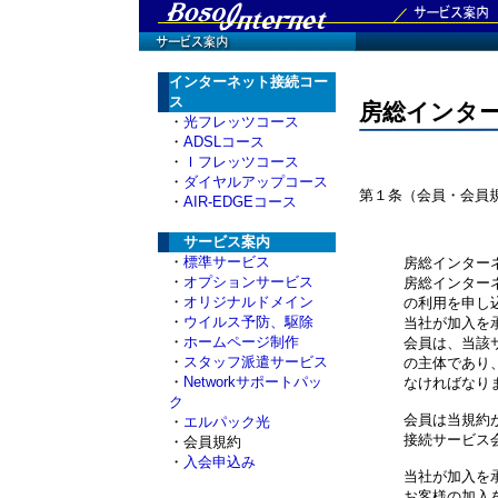
インターネット接続コー
ス
房総インタ
・
光フレッツコース
・
ADSLコース
・
Ｉフレッツコース
・
ダイヤルアップコース
・
AIR-EDGEコース
サービス案内
・
標準サービス
房総インター
・
オプションサービス
房総インター
・
オリジナルドメイン
の利用を申し
・
ウイルス予防、駆除
当社が加入を
・
ホームページ制作
会員は、当該
・
スタッフ派遣サービス
の主体であり
・
Networkサポートパッ
なければなりま
ク
会員は当規約
・
エルパック光
接続サービス
・会員規約
・
入会申込み
当社が加入を
お客様の加入