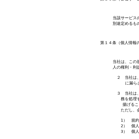
当該サービス
当社は、この
人の権利・利
　２　当社は
     に漏
　３　当社は
　　務を処理
    揚げる
　　ただし、
　　1）　規約
　　2）　個人
　　3）　個