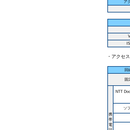
ア
V
I
・アクセス
回
固
NTT D
ソ
携
帯
電
話