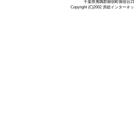
千葉県夷隅郡御宿町御宿台219-3 Te
Copyright (C)2002 房総インターネット株式