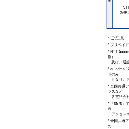
NT
(64
・ご注意
* プリペイ
* NTTDo
換）、
及び、通話
* au cd
ドのみ
となり、デ
* 全国共
ラスなど
各電話会社
* 「057
通
アクセスポ
* 全国共通
の