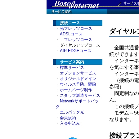
接続コース
・
光フレッツコース
ダイヤル
・
ADSLコース
・
Ｉフレッツコース
・ダイヤルアップコース
全国共通番
・
AIR-EDGEコース
続ができます
インターネ
サービス案内
を気にする事
・
標準サービス
・
オプションサービス
インターネ
・
オリジナルドメイン
（接続の電
・
ウイルス予防、駆除
参照）
・
ホームページ制作
固定制なの
・
スタッフ派遣サービス
ん。
・
Networkサポートパッ
この接続プ
ク
・
エルパック光
モデム～56kbp
・
会員規約
なります。
・
入会申込み
接続プラ