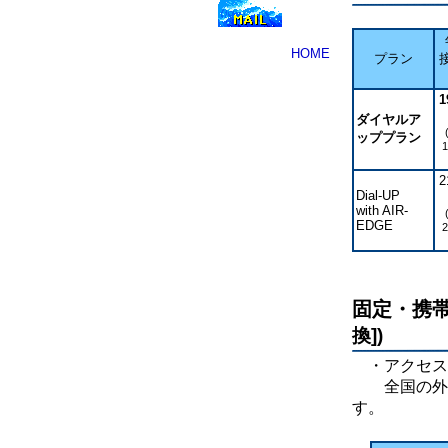
HOME
プラン
1
ダイヤルア
ッププラン
1
2
Dial-UP
with AIR-
EDGE
2
固定・携
換])
・アクセス
全国の外出
す。