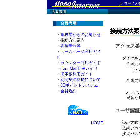
会員専用
接続方法案
・
事務局からのお知らせ
・接続方法案内
・
各種申込等
アクセス番
・
ホームページ利用ガイ
ド
ダイヤルア
・
カウンター利用ガイド
全国共通電話番
・
FormMail利用ガイド
（テレホーダ
・
掲示板利用ガイド
・
期間契約制度について
全国共通電話
・
3Qポイントシステム
・
会員規約
フレッツ
局番なし 
ユーザ認証
認証方式：
HOME
接続アカウン
接続パスワー