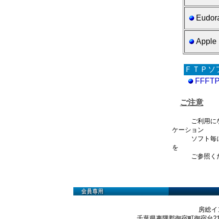
Eudora
Apple 
ＦＴＰソ
FFFTP
ご注意
ご利用になっ
ケーション
ソフト毎に設
を
ご参照くだ
房総イ
千葉県夷隅郡御宿町御宿台219-3 Te