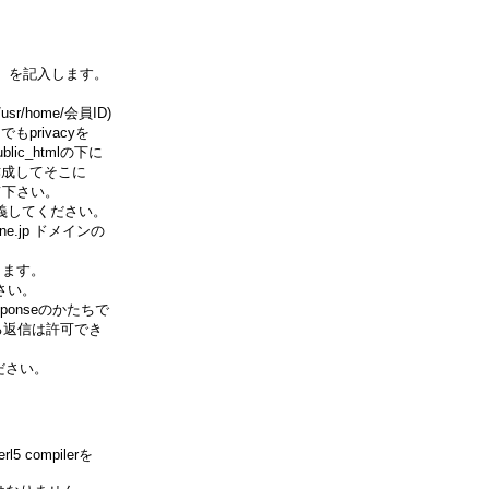
を記入します。
/home/会員ID)
privacyを
_htmlの下に
作成してそこに
下さい。
義してください。
.jp ドメインの
ます。
さい。
ponseのかたちで
返信は許可でき
てください。
ompilerを