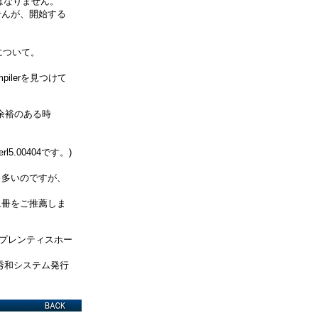
てはなりません。
が、開始する
手について。
。
lerを見つけて
裕のある時
.00404です。)
いのですが、
をご推薦しま
レスプレンティスホー
和システム発行