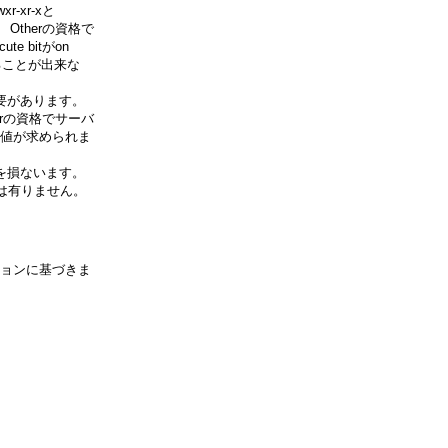
r-xr-xと
therの資格で
bitがon
ことが出来な
必要があります。
erの資格でサーバ
の値が求められま
yを損ないます。
は有りません。
ションに基づきま