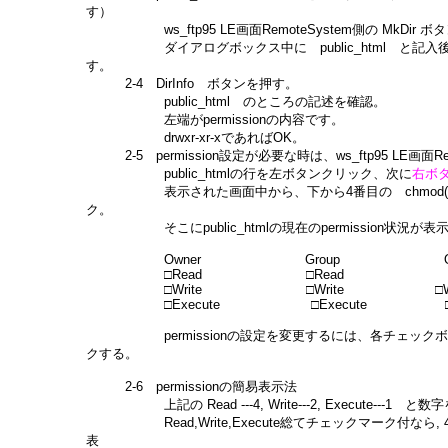
す）
ws_ftp95 LE画面RemoteSystem側の MkDir 
ダイアログボックス中に public_html と記入後
す。
2-4 DirInfo ボタンを押す。
public_html のところの記述を確認。
左端がpermissionの内容です。
drwxr-xr-xであればOK。
2-5 permission設定が必要な時は、ws_ftp95 LE画面Rem
public_htmlの行を左ボタンクリック、次に
右ボ
表示された画面中から、下から4番目の chmod(un
ク。
そこにpublic_htmlの現在のpermission状況が表
Owner Group Oth
□Read □Read □Re
□Write □Write □Wri
□Execute □Execute □Exe
permissionの設定を変更するには、各チェックボ
クする。
2-6 permissionの簡易表示法
上記の Read ---4, Write---2, Execute---1 と
Read,Write,Execute総てチェックマーク付なら, 4+2
表