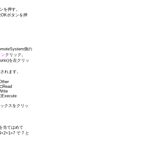
ボタンを押す。
OKボタンを押
oteSystem側の
タン
クリック。
ix)を左クリッ
示されます。
er
ad
te
cute
ックスをクリッ
数字を当てはめて
+1=7 で 7 と