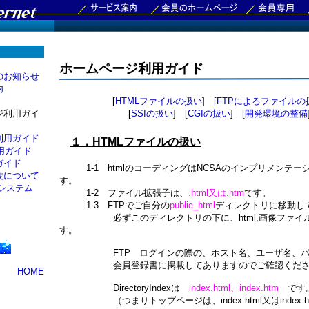
ホームページ利用ガイド
のお知らせ
内
[
HTMLファイルの扱い
] [
FTPによるファイルの
ジ利用ガイ
[
SSIの扱い
] [
CGIの扱い
] [
開発環境の整備
利用ガイド
１．HTMLファイルの扱い
利用ガイド
ガイド
1-1 htmlのコーディングはNCSAのインプリメンテー
度について
す。
システム
1-2 ファイル拡張子は、
.html又は.htm
です。
1-3 FTPでご自分の
public_html
ディレクトリに移動し
必ずこのディレクトリの下に、html,画像ファイル
す。
FTP ログインの際の、ホスト名、ユーザ名、パ
会員登録書に掲載してありますのでご確認くださ
HOME
DirectoryIndexは
index.html、index.htm
です
（つまりトップページは、index.html又はindex.h