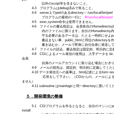
以外のscript等を含まないこと。
4-3 プログラムはdebug済みで有ること。
4-4 server上でperlのあるdirectory--- /usr/local/bin/perl
プログラムの最初の一行に
#!/usr/local/bin/perl
4-5 exec,system命令は使用できません。
4-6 ファイルの書込指定は、会員各自のHomedirectry(/usr
内のファイルに限ります。自分のHomedirectry内でも
守る必要のあるデータは、たとえ一時的にせよpublic
書込まない事、public_htmlと同位のdirectoryを
書き込むか、メールで即座に自分自身に発送して
4-7 ファイルの読込、書込指定は固定的、明示的に定
4-8 CGIによるメール発信の使用は、入手データを bii.ne
会員
自身のメールアカウントに取り込む場合にかぎり
4-9 メールの宛先は、固定的、明示的に定義してくだ
4-10 データ発信元への返事は、html記述によるform res
応答をして下さい。（CGIからの、メールによる
ません）
4-11 subroutine はmainlogicと同一directoryに置い
５．開発環境の整備
5-1 CGIプログラムを作るとなると、自分のマシンにperl5 c
install