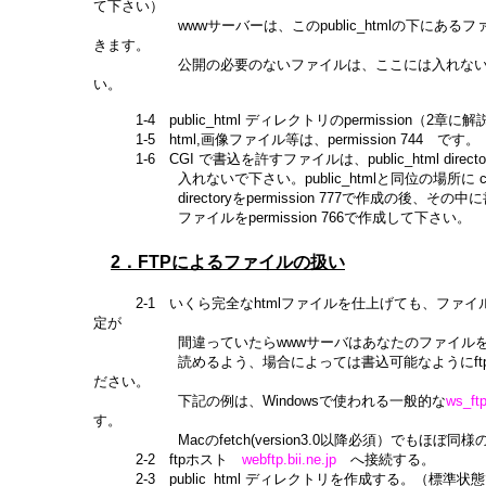
て下さい）
wwwサーバーは、このpublic_htmlの下にあるフ
きます。
公開の必要のないファイルは、ここには入れない
い。
1-4 public_html ディレクトリのpermission（2章に解
1-5 html,画像ファイル等は、permission 744 です。
1-6 CGI で書込を許すファイルは、public_html directo
入れないで下さい。public_htmlと同位の場所に cgi-
directoryをpermission 777で作成の後、その中
ファイルをpermission 766で作成して下さい。
2．FTPによるファイルの扱い
2-1 いくら完全なhtmlファイルを仕上げても、ファイルのpe
定が
間違っていたらwwwサーバはあなたのファイルを
読めるよう、場合によっては書込可能なようにftp
ださい。
下記の例は、Windowsで使われる一般的な
ws_ft
す。
Macのfetch(version3.0以降必須）でもほぼ同様
2-2 ftpホスト
webftp.bii.ne.jp
へ接続する。
2-3 public_html ディレクトリを作成する。（標準状