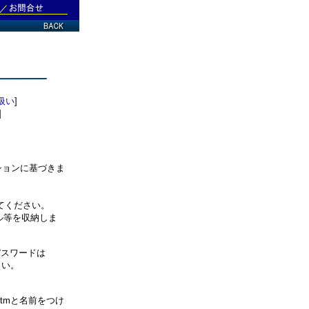
扱い
]
]
ションに基づきま
てください。
等を収納しま
スワードは
い。
。
tmと名前をつけ