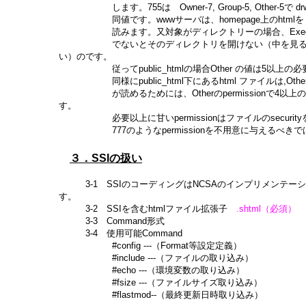
します。755は Owner-7, Group-5, Other-5で drwx
同値です。wwwサーバは、homepage上のhtmlを O
読みます。又対象がディレクトリーの場合、Execute 
でないとそのディレクトリを開けない（中を見る
い）のです。
従ってpublic_htmlの場合Other の値は5以上の
同様にpublic_html下にあるhtml ファイルは,Oth
が読めるためには、Otherのpermissionで4以上
す。
必要以上に甘いpermissionはファイルのsecurit
777のようなpermissionを不用意に与えるべきで
３．SSIの扱い
3-1 SSIのコーディングはNCSAのインプリメンテー
す。
3-2 SSIを含むhtmlファイル拡張子
.shtml（必須）
3-3 Command形式
3-4 使用可能Command
#config ---（Format等設定定義）
#include ---（ファイルの取り込み）
#echo ---（環境変数の取り込み）
#fsize ---（ファイルサイズ取り込み）
#flastmod--（最終更新日時取り込み）