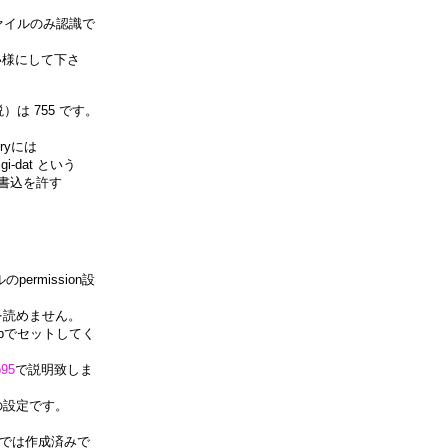
ァイルのみ認識で
様にして下さ
説）は 755 です。
ryには
dat という
に書込を許す
rmission設
読めません。
でセットしてく
p95
で説明致しま
の設定です。
態では作成済みで