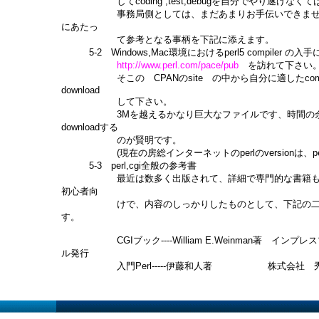
してcoding ,test,debugを自分でやり遂げなく
事務局側としては、まだあまりお手伝いできません
にあたっ
て参考となる事柄を下記に添えます。
5-2 Windows,Mac環境におけるperl5 compiler の入
http://www.perl.com/pace/pub
を訪れて下さい
そこの CPANのsite の中から自分に適したcompi
download
して下さい。
3Mを越えるかなり巨大なファイルです、時間の余
downloadする
のが賢明です。
(現在の房総インターネットのperlのversionは、perl5
5-3 perl,cgi全般の参考書
最近は数多く出版されて、詳細で専門的な書籍も多
初心者向
けで、内容のしっかりしたものとして、下記の二冊
す。
CGIブック----William E.Weinman著 インプ
ル発行
入門Perl-----伊藤和人著 株式会社 秀