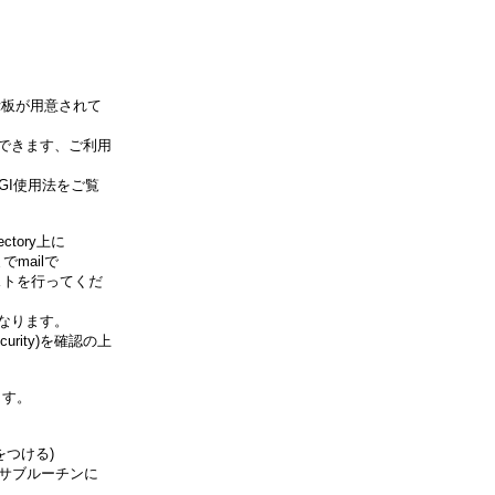
掲示板が用意されて
きます、ご利用
使用法をご覧
ory上に
mailで
を行ってくだ
なります。
ity)を確認の上
す。
をつける)
、サブルーチンに