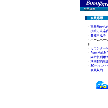
会員専用
・
事務局から
・
接続方法案
・
各種申込等
・ホームペー
ド
・
カウンター
・
FormMail
・
掲示板利用
・
期間契約制
・
3Qポイント
・
会員規約