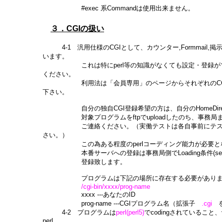
#exec 系Commandは使用出来ません。
３．CGIの扱い
4-1 汎用仕様のCGIとして、カウンター,Formmail,
います。
これは特にperl等の知識がなくても設定・登録がで
ください。
利用法は「会員専用」のページからそれぞれのCGI
下さい。
自分の独自CGI登録希望の方は、自分のHomeDirect
対象プログラムをftpでuploadしたのち、事務局まで
ご連絡ください。（実働テストは各自事前にテスト
さい。）
この為ある程度のperlコーディング能力が必要と
本番サーバへの登録は事務局側でLoading条件(secur
登録致します。
プログラムは下記の場所に存在する必要がありま
/cgi-bin/xxxx/prog-name
xxxx ---あなたのID
prog-name ---CGIプログラム名（拡張子
.cgi
4-2 プログラムは
perl(perl5)
でcodingされていること
perl