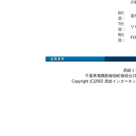
の
6行
送
目：
7行
リ
目：
8行
F
目：
房総イ
千葉県夷隅郡御宿町御宿台219-3 Te
Copyright (C)2002 房総インターネット株式