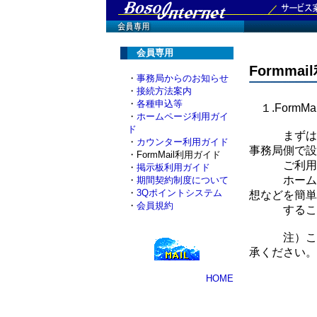
会員専用
Formma
・
事務局からのお知らせ
・
接続方法案内
・
各種申込等
１.FormM
・
ホームページ利用ガイ
ド
まずは
・
カウンター利用ガイド
事務局側で設
・FormMail利用ガイド
ご利用す
・
掲示板利用ガイド
ホームページ
・
期間契約制度について
・
3Qポイントシステム
想などを簡単
・
会員規約
することが
注）このC
承ください。
HOME