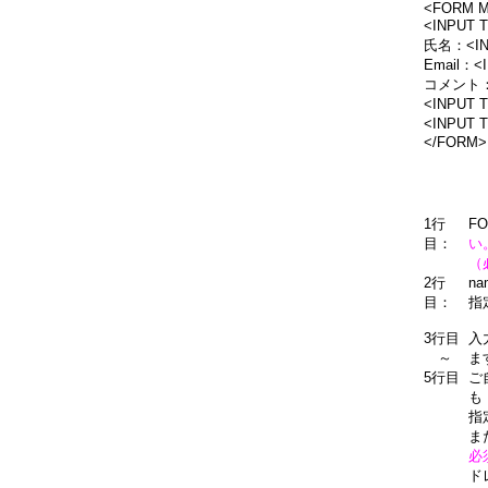
<FORM ME
<INPUT 
氏名：<INP
Email：<I
コメント：<I
<INPUT 
<INPUT 
</FORM>
1行
F
目：
い
（
2行
n
目：
指
3行目
入
～
ま
5行目
ご
も
指
ま
必
ド