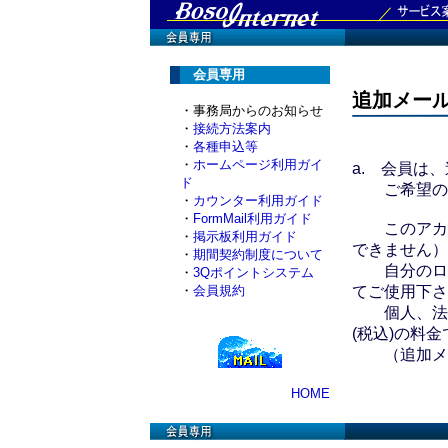
会員専用
追加メー
・事務局からのお知らせ
・
接続方法案内
・
各種申込等
・
ホームページ利用ガイ
a. 会員は
ド
ご希望の方
・
カウンター利用ガイド
・
FormMail利用ガイド
このアカウン
・
掲示板利用ガイド
できません）
・
期間契約制度について
自分のログ
・
3Qポイントシステム
・
会員規約
てご使用下さ
個人、法人共
(税込)の料
（追加メー
HOME