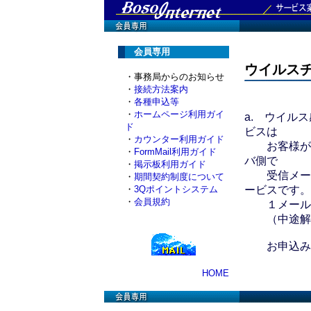
会員専用
ウイルス
・事務局からのお知らせ
・
接続方法案内
・
各種申込等
・
ホームページ利用ガイ
a. ウイル
ド
ビスは
・
カウンター利用ガイド
お客様が安
・
FormMail利用ガイド
バ側で
・
掲示板利用ガイド
受信メール
・
期間契約制度について
・
3Qポイントシステム
ービスです。
・
会員規約
１メールアド
（中途解
お申込み
HOME